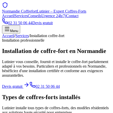
Normandie Coffrefort
Lutinier – Expert Coffres-Forts
Accueil
Services
Conseils
Urgence 24h/7j
Contact
02 31 50 06 44
Devis gratuit
Menu
Accueil
/
Services
/
Installation coffre-fort
Installation professionnelle
Installation de
coffre-fort
en Normandie
Lutinier vous conseille, fournit et installe le coffre-fort parfaitement
adapté à vos besoins. Particuliers et professionnels en Normandie,
bénéficiez d'une installation certifiée et conforme aux exigences
assurantielles.
Devis gratuit
02 31 50 06 44
Types de coffres-forts installés
Lutinier installe tous types de coffres-forts, des modèles résidentiels
aux solutions haute sécurité pour entreprises.