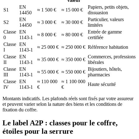
valeur
EN
Papiers, petits objets,
S1
≈ 1 500 €
≈ 15 000 €
14450
dissuasion
EN
Particulier, valeurs
S2
≈ 3 000 €
≈ 30 000 €
14450
limitées
Classe
EN
Entrée de gamme
≈ 8 000 €
≈ 80 000 €
0
1143-1
certifiée
Classe
EN
≈ 25 000 €
≈ 250 000 €
Référence habitation
I
1143-1
Classe
EN
Commerces, professions
≈ 35 000 €
≈ 350 000 €
II
1143-1
libérales
Classe
EN
Bijoutiers, hôtels,
≈ 55 000 €
≈ 550 000 €
III
1143-1
pharmacies
Classe
EN
≈ 110 000
≈ 1 100 000
Haute sécurité
IV
1143-1
€
€
Montants indicatifs. Les plafonds réels sont fixés par votre assureur
et peuvent varier selon la nature des biens et les conditions de
fixation du coffre.
Le label A2P : classes pour le coffre,
étoiles pour la serrure