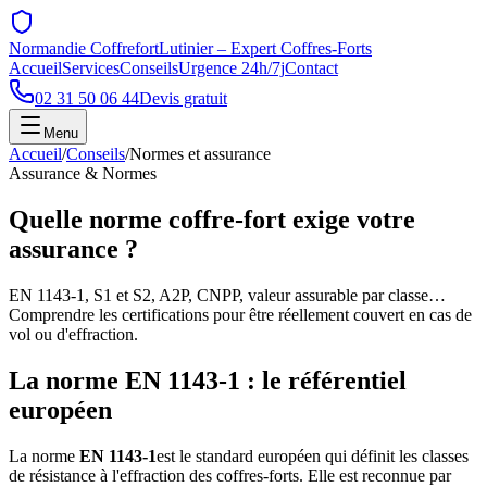
Normandie Coffrefort
Lutinier – Expert Coffres-Forts
Accueil
Services
Conseils
Urgence 24h/7j
Contact
02 31 50 06 44
Devis gratuit
Menu
Accueil
/
Conseils
/
Normes et assurance
Assurance & Normes
Quelle norme coffre-fort
exige votre
assurance
?
EN 1143-1, S1 et S2, A2P, CNPP, valeur assurable par classe…
Comprendre les certifications pour être réellement couvert en cas de
vol ou d'effraction.
La norme EN 1143-1 : le référentiel
européen
La norme
EN 1143-1
est le standard européen qui définit les classes
de résistance à l'effraction des coffres-forts. Elle est reconnue par